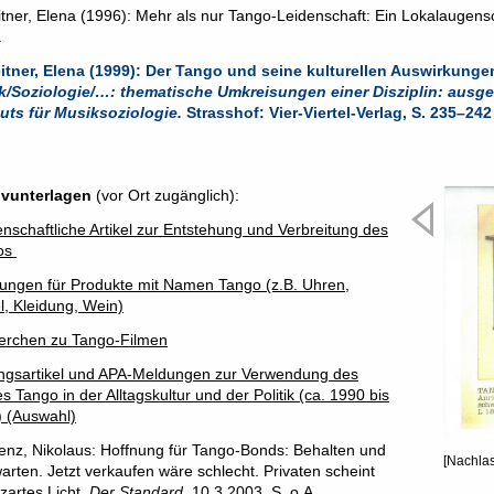
itner, Elena (1996): Mehr als nur Tango-Leidenschaft: Ein Lokalaugens
.
/Soziologie/…: thematische Umkreisungen einer Disziplin: ausgewa
tuts für Musiksoziologie.
 Strasshof: Vier-Viertel-Verlag, S. 235–242
ivunterlagen
(vor Ort zugänglich):
nschaftliche Artikel zur Entstehung und Verbreitung des
os
ngen für Produkte mit Namen Tango (z.B. Uhren,
, Kleidung, Wein)
erchen zu Tango-Filmen
Vorheriges
ngsartikel und APA-Meldungen zur Verwendung des
s Tango in der Alltagskultur und der Politik (ca. 1990 bis
 (Auswahl)
enz, Nikolaus: Hoffnung für Tango-Bonds: Behalten und
[Nachlas
arten. Jetzt verkaufen wäre schlecht. Privaten scheint
 zartes Licht.
Der Standard
, 10.3.2003, S. o.A.