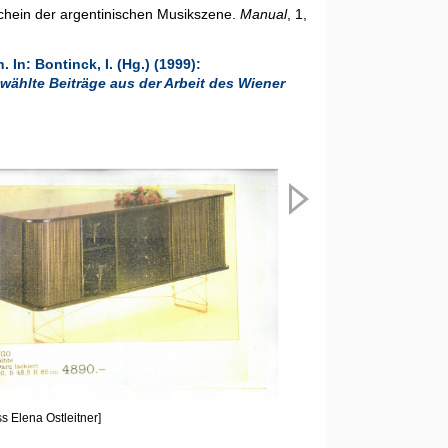
chein der argentinischen Musikszene. 
Manual
, 1, 
Ostleitner, Elena (1999): Der Tango und seine kulturellen Auswirkungen. In: Bontinck, I. (Hg.) (1999): 
̈hlte Beiträge aus der Arbeit des Wiener 
Nächstes
s Elena Ostleitner]
[Nachlass Elena Ostleitner]