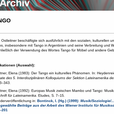
NGO
 Ostleitner beschäftigte sich ausführlich mit den sozialen, kulturelle
s, insbesondere mit Tango in Argentinien und seine Verbreitung und W
hließlich der Verwendung des Wortes
Tango f
ür M
ö
bel und andere Ge
ikationen (Auswahl):
itner, Elena (1983): Der Tango ein kulturelles Phänomen. In: Heydenreich
ate des 5. Interdisziplinären Kolloquiums der Sektion Lateinamerika des
3–343.
chrift für Lateinamerika
. Etudes, S. 7–15.
derveröffentlichung in:
Bontinck, I. (Hg.) (1999): 
Musik/Soziologie/…
gewählte Beiträge aus der Arbeit des Wiener Instituts für Musiks
-201