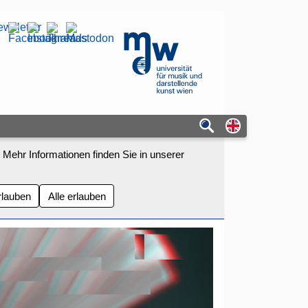
wsletter
mdw - Homepage
Switch to eng
 Mehr Informationen finden Sie in unserer
rlauben
Alle erlauben