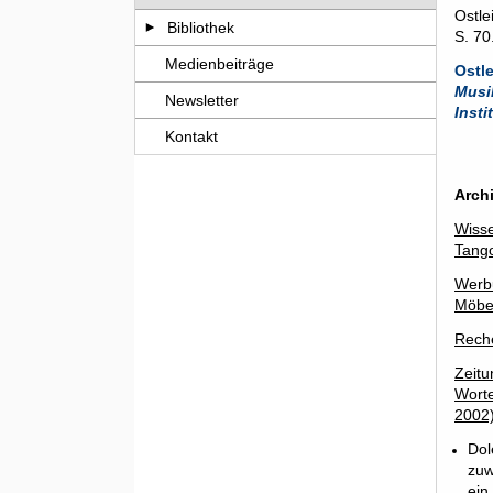
Ostle
Bibliothek
S. 70
Medienbeiträge
Musik
Newsletter
Insti
Kontakt
Arch
Wisse
Tang
Werbu
Möbel
Rech
Zeitu
Worte
2002)
Dol
zuw
ein