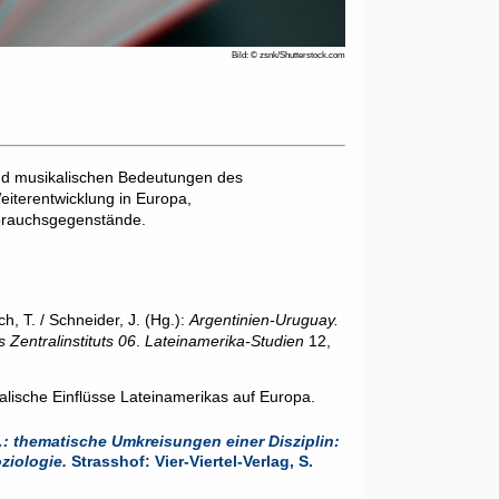
Bild: © zsnk/Shutterstock.com
n und musikalischen Bedeutungen des
eiterentwicklung in Europa,
brauchsgegenstände.
, T. / Schneider, J. (Hg.): 
Argentinien-Uruguay.
 Zentralinstituts 06
. 
Lateinamerika-Studien 
12, 
Ostleitner, Elena (1992): Europas Musik zwischen Mambo und Tango: Musikalische Einflüsse Lateinamerikas auf Europa. 
: thematische Umkreisungen einer Disziplin: 
oziologie.
 Strasshof: Vier-Viertel-Verlag, S. 