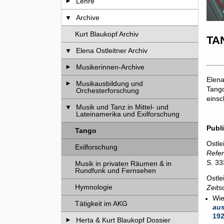
Lehre
Archive
Kurt Blaukopf Archiv
TA
Elena Ostleitner Archiv
Musikerinnen-Archive
Elena
Musikausbildung und
Tango
Orchesterforschung
einsc
Musik und Tanz in Mittel- und
Lateinamerika und Exilforschung
Publ
Tango
Ostle
Exilforschung
Refer
S. 33
Musik in privaten Räumen & in
Rundfunk und Fernsehen
Hymnologie
Zeits
Wie
Tätigkeit im AKG
aus
192
Herta & Kurt Blaukopf Dossier