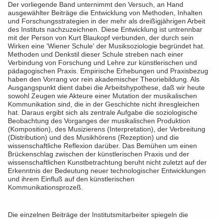
Der vorliegende Band unternimmt den Versuch, an Hand
ausgewählter Beiträge die Entwicklung von Methoden, Inhalten
und Forschungsstrategien in der mehr als dreißigjährigen Arbeit
des Instituts nachzuzeichnen. Diese Entwicklung ist untrennbar
mit der Person von Kurt Blaukopf verbunden, der durch sein
Wirken eine 'Wiener Schule' der Musiksoziologie begründet hat.
Methoden und Denkstil dieser Schule streben nach einer
Verbindung von Forschung und Lehre zur künstlerischen und
pädagogischen Praxis. Empirische Erhebungen und Praxisbezug
haben den Vorrang vor rein akademischer Theoriebildung. Als
Ausgangspunkt dient dabei die Arbeitshypothese, daß wir heute
sowohl Zeugen wie Akteure einer Mutation der musikalischen
Kommunikation sind, die in der Geschichte nicht ihresgleichen
hat. Daraus ergibt sich als zentrale Aufgabe die soziologische
Beobachtung des Vorganges der musikalischen Produktion
(Komposition), des Musizierens (Interpretation), der Verbreitung
(Distribution) und des Musikhörens (Rezeption) und die
wissenschaftliche Reflexion darüber. Das Bemühen um einen
Brückenschlag zwischen der künstlerischen Praxis und der
wissenschaftlichen Kunstbetrachtung beruht nicht zuletzt auf der
Erkenntnis der Bedeutung neuer technologischer Entwicklungen
und ihrem Einfluß auf den künstlerischen
Kommunikationsprozeß.
Die einzelnen Beiträge der Institutsmitarbeiter spiegeln die