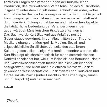
zentralen Fragen der Veränderungen der musikalischen
Produktion, des musikalischen Verhaltens und des Musiklebens
insgesamt unter dem Einfluß neuer Technologien wider, wobei
auf historische Bezüge keineswegs verzichtet wird. Im Gegenteil:
Forschungsergebnisse haben immer wieder gezeigt, daß erst
durch die Verknüpfung von aktuellen und historischen Aspekten
die tatsächliche Bedeutung der Veränderungen in der
gegenwärtigen künstlerischen Praxis zu erkennen ist.
Das Buch wurde Kurt Blaukopf aus Anlaß seines 85.
Geburtstages gewidmet. In den Abschnitten über Theorie;
Musikerziehung und Musikpolitik; Medien; Sozial- und
stilgeschichtliche Streiflichter; Jenseits des etablierten
Kulturbegriffes sollten einige Merkmale erkennbar werden, die
Kurt Blaukopf als charakteristisch für einen österreichischen
Denkstil bezeichnet hat, wie zum Beispiel: 'das Bemühen, Natur-
und Geisteswissenschaften methodisch nicht von einander
abzugrenzen', vor allem aber 'die ethisch motivierte Absicht
gewonnene wissenschaftliche Einsichten zu popularisieren und
für die soziale Praxis (unter Einschluß der Erziehungs-, Kunst-
und Kulturpolitik) nutzbar zu machen'.
Inhalt
...Theorie